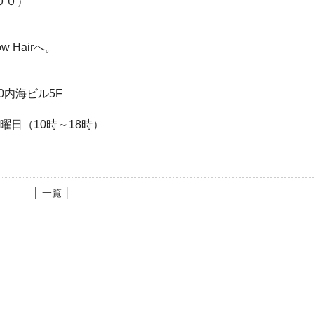
００）
 Hairへ。
10内海ビル5F
曜日（10時～18時）
│ 一覧 │