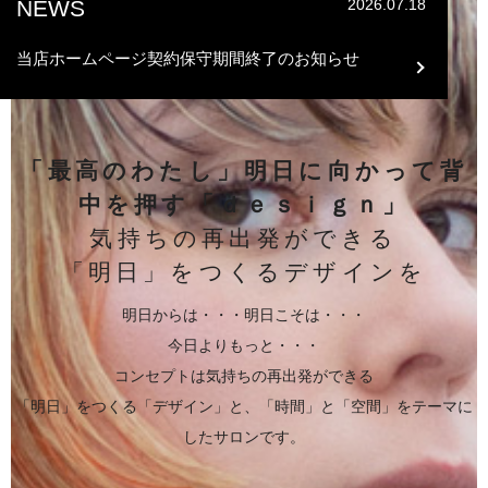
NEWS
2026.07.18
当店ホームページ契約保守期間終了のお知らせ
「最高のわたし」明日に向かって背
中を押す「ｄｅｓｉｇｎ」
気持ちの再出発ができる
「明日」をつくるデザインを
明日からは・・・明日こそは・・・
今日よりもっと・・・
コンセプトは気持ちの再出発ができる
「明日」をつくる「デザイン」と、「時間」と「空間」をテーマに
したサロンです。