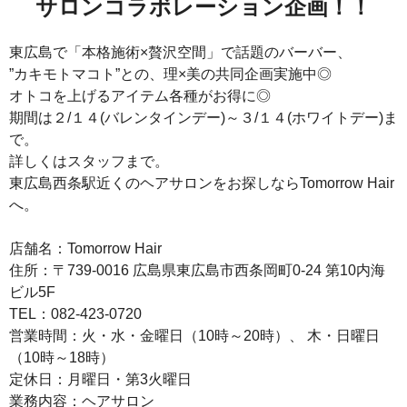
サロンコラボレーション企画！！
東広島で「本格施術×贅沢空間」で話題のバーバー、
”カキモトマコト”との、理×美の共同企画実施中◎
オトコを上げるアイテム各種がお得に◎
期間は２/１４(バレンタインデー)～３/１４(ホワイトデー)ま
で。
詳しくはスタッフまで。
東広島西条駅近くのヘアサロンをお探しならTomorrow Hair
へ。
店舗名：Tomorrow Hair
住所：〒739-0016 広島県東広島市西条岡町0-24 第10内海
ビル5F
TEL：082-423-0720
営業時間：火・水・金曜日（10時～20時）、 木・日曜日
（10時～18時）
定休日：月曜日・第3火曜日
業務内容：ヘアサロン